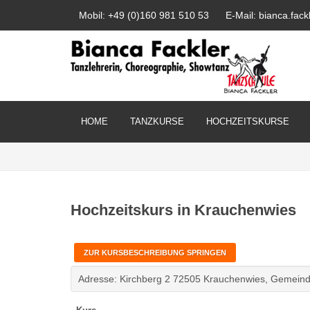
Mobil: +49 (0)160 981 510 53
E-Mail: bianca.fa
HOME
TANZKURSE
HOCHZEITSKURSE
Hochzeitskurs in Krauchenwies
ZUR KURSBESCHREIBUNG SPRINGEN
Adresse: Kirchberg 2 72505 Krauchenwies, Gemein