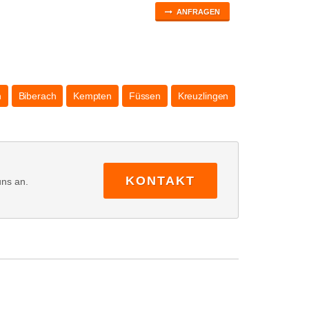
ANFRAGEN
n
Biberach
Kempten
Füssen
Kreuzlingen
KONTAKT
uns an.