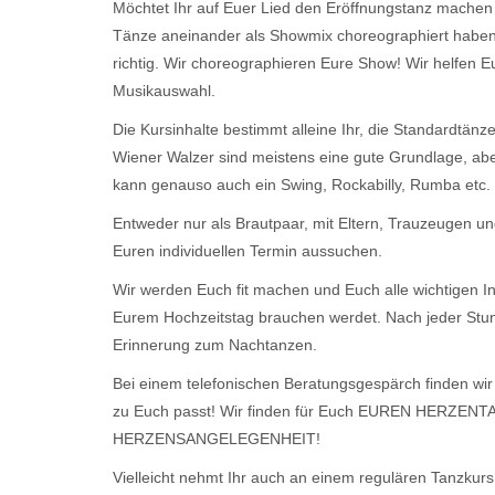
Möchtet Ihr auf Euer Lied den Eröffnungstanz machen
Tänze aneinander als Showmix choreographiert haben,
richtig. Wir choreographieren Eure Show! Wir helfen E
Musikauswahl.
Die Kursinhalte bestimmt alleine Ihr, die Standardtän
Wiener Walzer sind meistens eine gute Grundlage, ab
kann genauso auch ein Swing, Rockabilly, Rumba etc. 
Entweder nur als Brautpaar, mit Eltern, Trauzeugen u
Euren individuellen Termin aussuchen.
Wir werden Euch fit machen und Euch alle wichtigen I
Eurem Hochzeitstag brauchen werdet. Nach jeder Stun
Erinnerung zum Nachtanzen.
Bei einem telefonischen Beratungsgespärch finden wi
zu Euch passt! Wir finden für Euch EUREN HERZENTA
HERZENSANGELEGENHEIT!
Vielleicht nehmt Ihr auch an einem regulären Tanzkurs