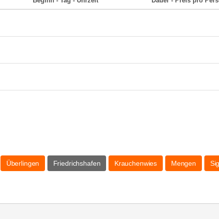
Beginn - Tag - Uhrzeit
Dauer - Preis pro Per
Überlingen
Friedrichshafen
Krauchenwies
Mengen
Si