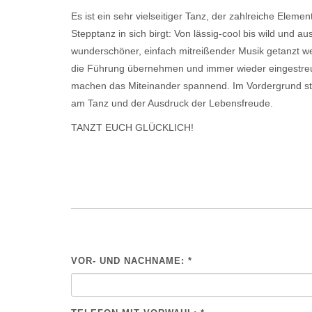
Es ist ein sehr vielseitiger Tanz, der zahlreiche Elem
Stepptanz in sich birgt: Von lässig-cool bis wild und a
wunderschöner, einfach mitreißender Musik getanzt w
die Führung übernehmen und immer wieder eingestreu
machen das Miteinander spannend. Im Vordergrund ste
am Tanz und der Ausdruck der Lebensfreude.
TANZT EUCH GLÜCKLICH!
VOR- UND NACHNAME: *
BITTE NICHT AUSFÜLLEN.