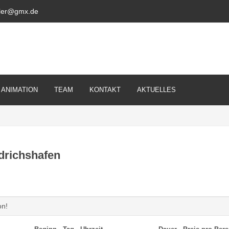
ckler@gmx.de
ANIMATION
TEAM
KONTAKT
AKTUELLES
drichshafen
on!