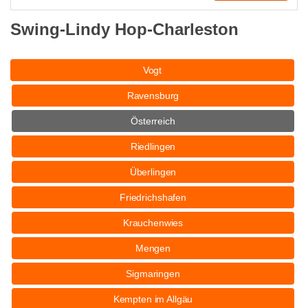
Swing-Lindy Hop-Charleston
Vogt
Ravensburg
Österreich
Riedlingen
Überlingen
Friedrichshafen
Krauchenwies
Mengen
Sigmaringen
Kempten im Allgäu