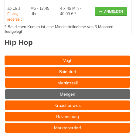
ab 16 J.
Mo
- 17:45
4 x 45 Min -
ANMELDEN
Uhr
40.00 € *
Eistieg
jederzeit
* Bei diesen Kursen ist eine Mindestteilnahme von 3 Monaten
festgelegt
Hip Hop
Vogt
Baienfurt
Martinszell
Mengen
Krauchenwies
Ravensburg
Marktoberdorf