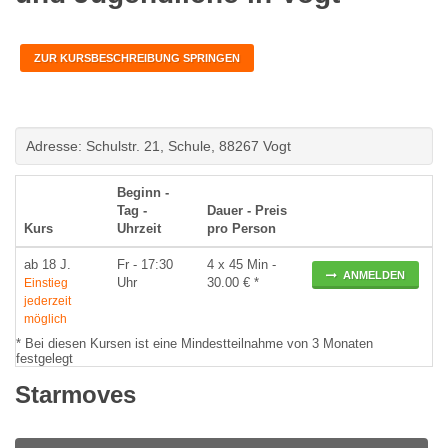
ZUR KURSBESCHREIBUNG SPRINGEN
Adresse: Schulstr. 21, Schule, 88267 Vogt
Beginn -
Tag -
Dauer - Preis
Kurs
Uhrzeit
pro Person
ab 18 J.
Fr
- 17:30
4 x 45 Min -
ANMELDEN
Uhr
30.00 € *
Einstieg
jederzeit
möglich
* Bei diesen Kursen ist eine Mindestteilnahme von 3 Monaten
festgelegt
Starmoves