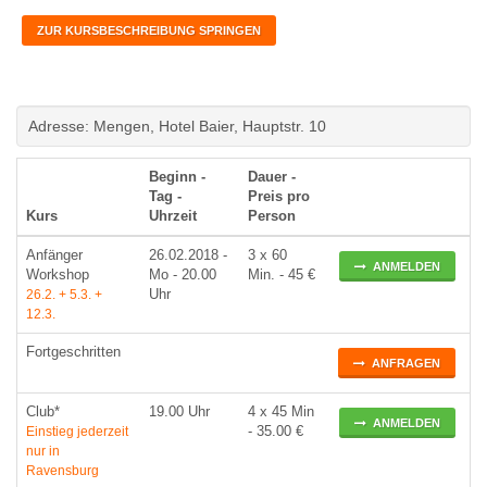
ZUR KURSBESCHREIBUNG SPRINGEN
Adresse: Mengen, Hotel Baier, Hauptstr. 10
Beginn -
Dauer -
Tag -
Preis pro
Kurs
Uhrzeit
Person
Anfänger
26.02.2018
-
3 x 60
ANMELDEN
Workshop
Mo
- 20.00
Min. - 45 €
Uhr
26.2. + 5.3. +
12.3.
Fortgeschritten
ANFRAGEN
Club*
19.00 Uhr
4 x 45 Min
ANMELDEN
- 35.00 €
Einstieg jederzeit
nur in
Ravensburg