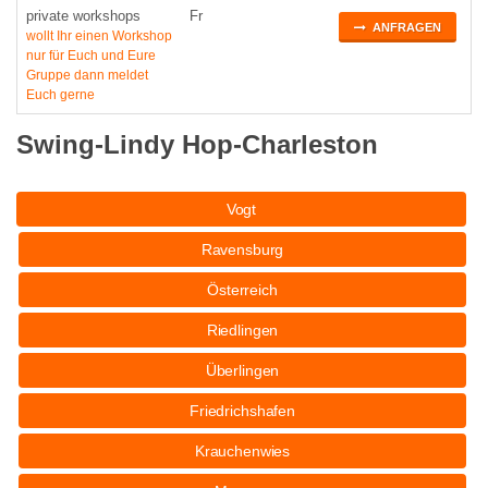
private workshops
Fr
ANFRAGEN
wollt Ihr einen Workshop
nur für Euch und Eure
Gruppe dann meldet
Euch gerne
Swing-Lindy Hop-Charleston
Vogt
Ravensburg
Österreich
Riedlingen
Überlingen
Friedrichshafen
Krauchenwies