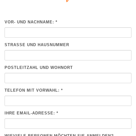
VOR- UND NACHNAME: *
BITTE NICHT AUSFÜLLEN.
STRASSE UND HAUSNUMMER
POSTLEITZAHL UND WOHNORT
TELEFON MIT VORWAHL: *
IHRE EMAIL-ADRESSE: *
WIEVIELE PERSONEN MÖCHTEN SIE ANMELDEN?