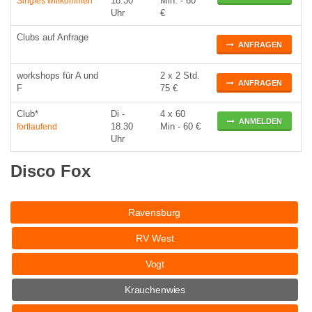
18:30
Min. - 60
Singles willkommen
Uhr
€
Clubs auf Anfrage
ANFRAGEN
workshops für A und
2 x 2 Std.
ANFRAGEN
F
75 €
Club*
Di
-
4 x 60
ANMELDEN
18.30
Min - 60 €
fortlaufend
Uhr
Disco Fox
Ravensburg
RV West
Vogt
Krauchenwies